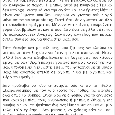
αυτό. Το παρελθόν μετατράπηκε σε μέλλον, αλλά έμεινα
να κυνηγάω το παρόν. Ή μήπως αυτό με κυνηγάει; Τελικά
δεν υπάρχει γιατρικό για την αγάπη και τον έρωτα; Μήπως
είναι αισθήματα που δεν μπορούν να γιατρευτούν παρά
μόνο να τα παραμερίσεις; Γιατί έτσι δεν γίνεται με όλα
τα σπουδαία πράγματα; Μένουν για πάντα, αιωρούνται
γύρω σου, βρίσκονται κοντά σου. Σαν ένα μεγάλο μάτι που
σε παρακολουθεί συνεχώς. Σαν ένας άγγελος που πετάει
δίπλα σου έτοιμος να θυσιαστεί μαζί σου.
Τότε έσκυψε και με φίλησες, μου ζήτησες να κλείσω τα
μάτια, με άγγιξες σαν να ήταν η τελευταία φορά. Ήταν,
αλλά δεν το κατάλαβα. Είναι οι επιλογές μας που κάνουν
εμάς, με ρώτησες. Υπάρχει γραφτό που μας καθοδηγεί και
μας υπονομεύει ή είμαστε εμείς που φτιάχνουμε τη μοίρα
μας; Με αγαπάς επειδή σε αγαπώ ή θα με αγαπάς και
τώρα που φεύγω;
Δεν πρόλαβα να σου απαντήσω, όσο κι αν το ήθελα.
Εξαφανίστηκες με τον ίδιο τρόπο που ήρθες, τα άφησες
όλα όπως τα βρήκες. Είναι άραγε ο φόβος για το άγνωστο
που κρατάει πίσω τους ανθρώπους ή μήπως η δύναμη της
συνήθειας και τα ψεύτικα όνειρα; Ήθελα να σου κάνω μία
τελευταία ερώτηση. Δεν μπορείς να χάσεις κάτι που σου
ανήκει, ούτε να αφήσεις κάτι που δεν είχες.