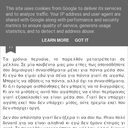
Black and White
This site uses cookies from Google to deliver its services
and to analyze traffic. Your IP address and user-agent are
shared with Google along with performance and security
metrics to ensure quality of service, generate usage
statistics, and to detect and address abuse.
FEB
LEARN MORE
GOT IT
17
Τα χρόνια περνάνε, το παρελθόν μετατρέπεται σε
μέλλον. Σε μία κουβέντα μας μου είπες πως οποιοσδήποτε
σου δημιουργεί συναισθήματα μένει για πάντα μέσα σου.
Κι εγώ θα είμαι εδώ για σένα για πάντα γιατί σε αγαπώ.
Μπορείς να σβήσεις τα πάντα, αλλά όχι τα συναισθήματα.
Κι ό,τι όμορφο αισθάνθηκες δεν μπορείς να το διαγράψεις.
Κι αν το μισήσεις αυτό που αγάπησες να είσαι περήφανος
γιατί εξακολουθεί να είναι μέσα σου. Γιατί δεν υπάρχει
αγάπη εκεί που δεν υπάρχει μίσος, ούτε ηρεμία εκεί που
δεν υπάρχει οργή.
Δεν σου απάντησα γιατί δεν ήξερα τι να σου πω. Ήταν πολύ
δυνατό για να είναι αληθινό κι εγώ δεν ήμουν έτοιμος γι