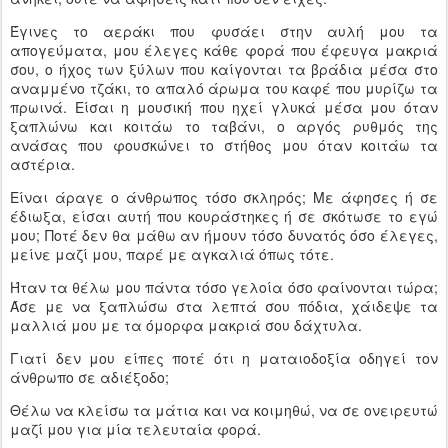
Έγινες το αεράκι που φυσάει στην αυλή μου τα
απογεύματα, μου έλεγες κάθε φορά που έφευγα μακριά
σου, ο ήχος των ξύλων που καίγονται τα βράδια μέσα στο
αναμμένο τζάκι, το απαλό άρωμα του καφέ που μυρίζω τα
πρωινά. Είσαι η μουσική που ηχεί γλυκά μέσα μου όταν
ξαπλώνω και κοιτάω το ταβάνι, ο αργός ρυθμός της
ανάσας που φουσκώνει το στήθος μου όταν κοιτάω τα
αστέρια.
Είναι άραγε ο άνθρωπος τόσο σκληρός; Με άφησες ή σε
έδιωξα, είσαι αυτή που κουράστηκες ή σε σκότωσε το εγώ
μου; Ποτέ δεν θα μάθω αν ήμουν τόσο δυνατός όσο έλεγες,
μείνε μαζί μου, παρέ με αγκαλιά όπως τότε.
Ήταν τα θέλω μου πάντα τόσο γελοία όσο φαίνονται τώρα;
Άσε με να ξαπλώσω στα λεπτά σου πόδια, χάιδεψε τα
μαλλιά μου με τα όμορφα μακριά σου δάχτυλα.
Γιατί δεν μου είπες ποτέ ότι η ματαιοδοξία οδηγεί τον
άνθρωπο σε αδιέξοδο;
Θέλω να κλείσω τα μάτια και να κοιμηθώ, να σε ονειρευτώ
μαζί μου για μία τελευταία φορά.